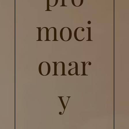
moci
onar
y