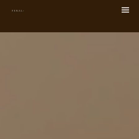
F E R A L
®