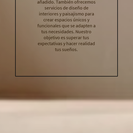
añadido. También ofrecemos
servicios de diseño de
interiores y paisajismo para
crear espacios únicos y
funcionales que se adapten a
tus necesidades. Nuestro
objetivo es superar tus
expectativas y hacer realidad
tus sueños.