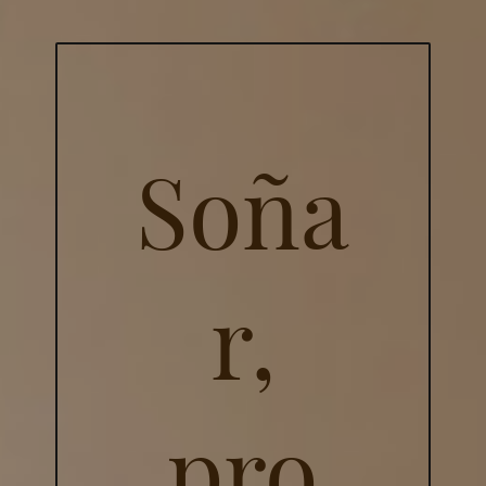
Soña
r,
pro